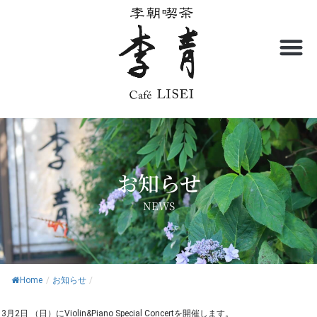
内
容
を
ス
キ
ッ
プ
お知らせ
NEWS
Home
/
お知らせ
/
3月2日 （日）にViolin&Piano Special Concertを開催します。