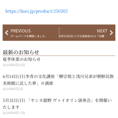
https://lisei.jp/product/250302
Prev
Ne
PREVIOUS
NEXT
ホームページを開設しました。
4月20日(日) 小さな音楽会Vol.9「日曜日のジャズ」を開催いたします
最新のお知らせ
夏季休業のお知らせ
2026年6月16日
6月14日(日)李青の文化講座「柳宗悦と浅川兄弟が朝鮮民族
美術館に託した夢」※満席
2026年6月2日
5月31日(日) 「ヤンネ舘野 ヴァイオリン演奏会」を開催い
たします
2026年4月17日