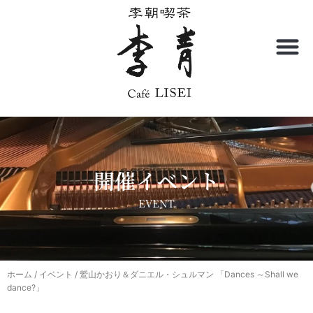
内
容
を
ス
キ
ッ
プ
開催イベント
EVENT
ホーム
/
イベント
/ 鷲山かおり＆ダニエル・シュルマン 「Dances ～Shall we
dance?」