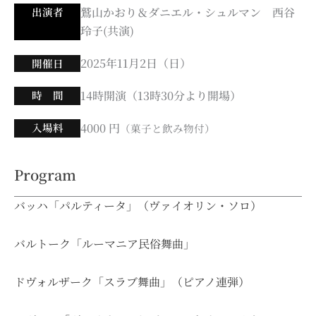
出演者
鷲山かおり＆ダニエル・シュルマン 西谷
玲子(共演)
2025年11月2日（日）
開催日
時 間
14時開演（13時30分より開場）
入場料
4000 円
（菓子と飲み物付）
Program
バッハ「パルティータ」（ヴァイオリン・ソロ）
バルトーク「ルーマニア民俗舞曲」
ドヴォルザーク「スラブ舞曲」（ピアノ連弾）