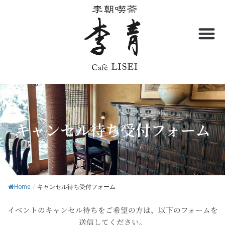
内
容
を
ス
キ
ッ
プ
キャンセル待ち受付フォーム
Home
/
キャンセル待ち受付フォーム
イベントのキャンセル待ちをご希望の方は、以下のフォームを
送信してください。